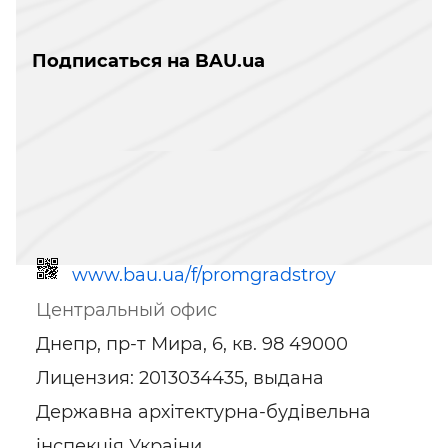
Подписаться на BAU.ua
www.bau.ua/f/promgradstroy
Центральный офис
Днепр, пр-т Мира, 6, кв. 98 49000
Лицензия: 2013034435, выдана
Державна архітектурна-будівельна
інспекція Украіни
Ссылка для мобильных устройств