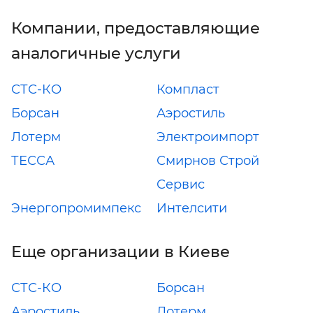
Компании, предоставляющие
аналогичные услуги
СТС-КО
Компласт
Борсан
Аэростиль
Лотерм
Электроимпорт
ТЕССА
Смирнов Строй
Сервис
Энергопромимпекс
Интелсити
Еще организации в Киеве
СТС-КО
Борсан
Аэростиль
Лотерм