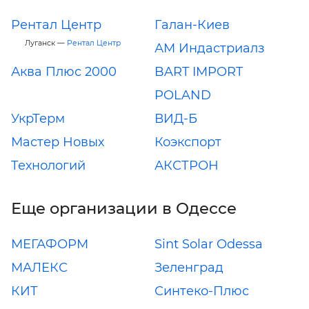
Рентал Центр
Галан-Киев
Луганск —
Рентал Центр
АМ Индастриалз
Аква Плюс 2000
BART IMPORT
POLAND
УкрТерм
ВИД-Б
Мастер Новых
Коэкспорт
Технологий
АКСТРОН
Еще организации в Одессе
МЕГАФОРМ
Sint Solar Odessa
МАЛЕКС
Зеленград
КИТ
Синтеко-Плюс