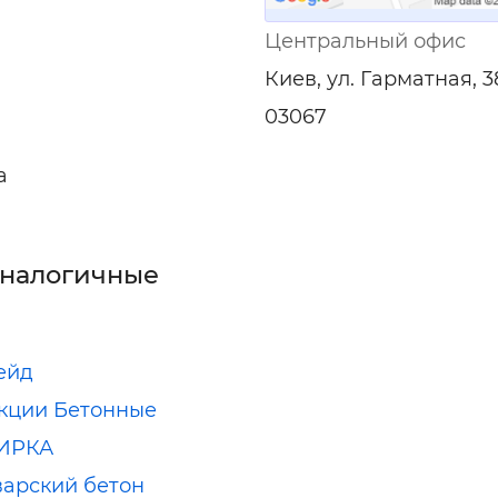
ельная химия
Кирпич, цемент, бето
щебень и др.
Центральный офис
ельные, ремонтные
Работа в строительс
Киев, ул. Гарматная, 3
Резюме
03067
а
аналогичные
ейд
кции Бетонные
ИРКА
арский бетон