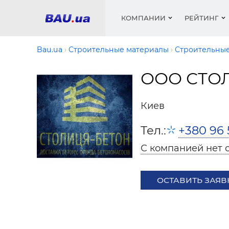
КОМПАНИИ
РЕЙТИНГ
Bau.ua
Строительные материалы
Строительные
ООО СТО
Окна
Строит
Сантех
Трубы, 
Видео 
армату
Материа
Инстру
Катало
Киев
пенобло
Электр
Сыпучи
Проект
Объявл
песок, ц
Тел.:
+380 96 
Краски,
Мебель
Медиа
Рейтин
Кровел
Отопле
С компанией нет 
Теплои
матери
Кондиц
ОСТАВИТЬ ЗАЯВ
Краски,
Отдело
Строит
Окна и