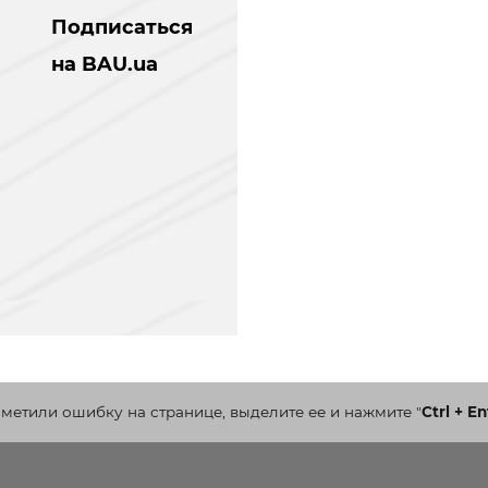
Подписаться
на BAU.ua
аметили ошибку на странице, выделите ее и нажмите
"
Ctrl + En