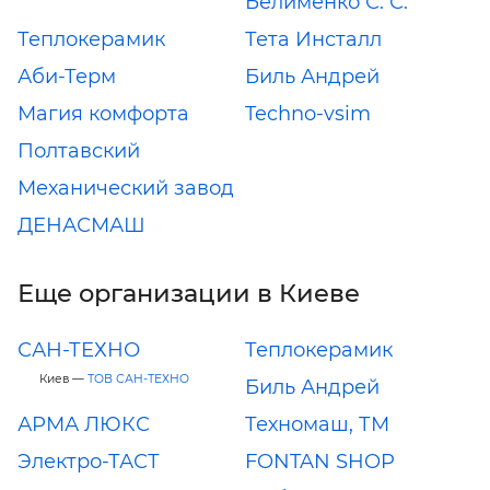
Белименко С. С.
Теплокерамик
Тета Инсталл
Аби-Терм
Биль Андрей
Магия комфорта
Techno-vsim
Полтавский
Механический завод
ДЕНАСМАШ
Еще организации в Киеве
САН-ТЕХНО
Теплокерамик
Киев —
ТОВ САН-ТЕХНО
Биль Андрей
АРМА ЛЮКС
Техномаш, ТМ
Электро-ТАСТ
FONTAN SHOP