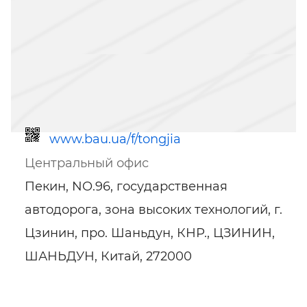
www.bau.ua/f/tongjia
Центральный офис
Пекин, NO.96, государственная
автодорога, зона высоких технологий, г.
Цзинин, про. Шаньдун, КНР., ЦЗИНИН,
ШАНЬДУН, Китай, 272000
Ссылка для мобильных устройств