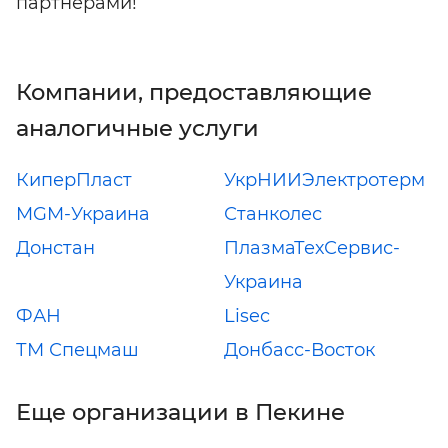
партнерами!
Компании, предоставляющие
аналогичные услуги
КиперПласт
УкрНИИЭлектротерм
MGM-Украина
Станколес
Донстан
ПлазмаТехСервис-
Украина
ФАН
Lisec
ТМ Спецмаш
Донбасс-Восток
Еще организации в Пекине