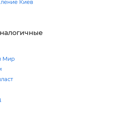
ление Киев
аналогичные
й Мир
м
ласт
д