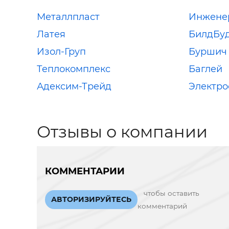
Металлпласт
Инжене
Латея
БилдБу
Изол-Груп
Буршич
Теплокомплекс
Баглей
Адексим-Трейд
Электро
Отзывы о компании
КОММЕНТАРИИ
чтобы оставить
АВТОРИЗИРУЙТЕСЬ
комментарий