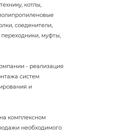
ехнику, котлы,
 полипропиленовые
олки, соеденители,
 переходники, муфты,
омпании - реализация
онтажа систем
ирования и
 на комплексном
продажи необходимого