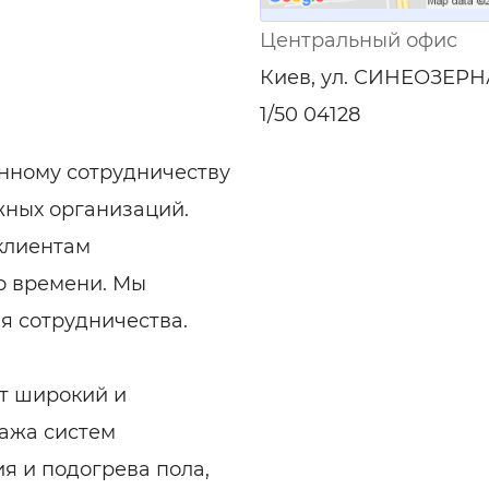
ельная химия
Кирпич, цемент, бето
щебень и др.
Центральный офис
ельные, ремонтные
Работа в строительс
Киев, ул. СИНЕОЗЕРН
Резюме
1/50 04128
нному сотрудничеству
жных организаций.
клиентам
о времени. Мы
я сотрудничества.
т широкий и
тажа систем
я и подогрева пола,