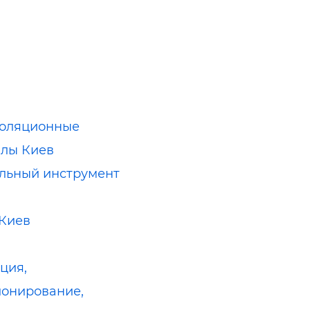
золяционные
лы Киев
льный инструмент
Киев
ция,
онирование,