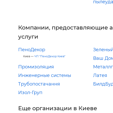
пылеуда
Компании, предоставляющие 
услуги
ПеноДекор
Зелены
Киев —
ЧП "ПеноДекор Киев"
Ваш До
Промизоляция
Металлп
Инженерные системы
Латея
Трубопостачання
БилдБу
Изол-Груп
Еще организации в Киеве