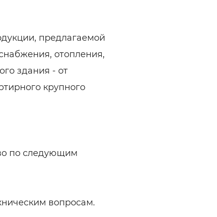
одукции, предлагаемой
снабжения, отопления,
го здания - от
ртирного крупного
во по следующим
ехническим вопросам.