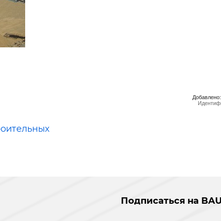
ельная химия
Кирпич, цемент, бето
щебень и др.
ельные, ремонтные
Работа в строительс
Резюме
Добавлено:
Идентифи
роительных
Подписаться на BAU