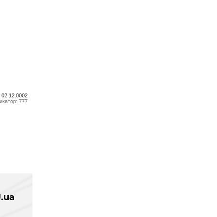
н,
тве —
 02.12.0002
катор: 777
.ua