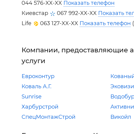
044 576-XX-XX
Показать телефон
Киевстар
067 992-XX-XX
Показать те
Life
063 127-XX-XX
Показать телефон
(
Компании, предоставляющие 
услуги
Евроконтур
Кованый
Коваль А.Г.
Эковиз
Sunrise
Водобу
Харбурстрой
Активни
СпецМонтажСтрой
Викойл