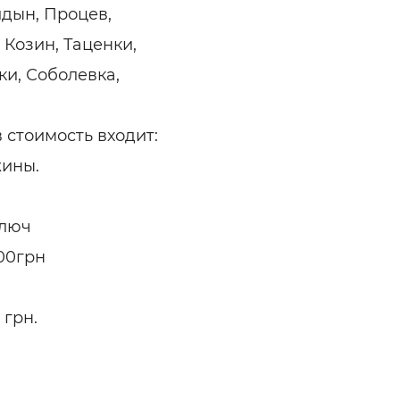
идын, Процев,
Козин, Таценки,
ки, Соболевка,
 стоимость входит:
жины.
ключ
00грн
грн.