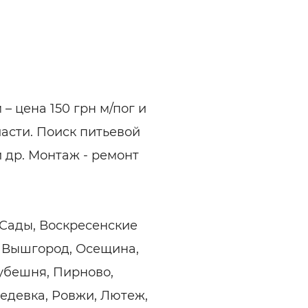
ельная химия
Кирпич, цемент, бето
щебень и др.
ельные, ремонтные
Работа в строительс
Резюме
– цена 150 грн м/пог и
ласти. Поиск питьевой
и др. Монтаж - ремонт
 Сады, Воскресенские
, Вышгород, Осещина,
Дубешня, Пирново,
бедевка, Ровжи, Лютеж,