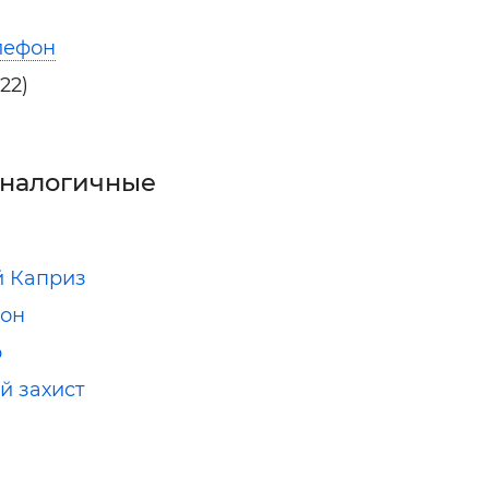
лефон
22)
аналогичные
 Каприз
ион
р
й захист