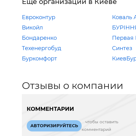
Еще организации в Киеве
Евроконтур
Коваль А
Викойл
БУРІНН
Бондаренко
Первая 
Техенергобуд
Синтез
Буркомфорт
КиевБу
Отзывы о компании
КОММЕНТАРИИ
чтобы оставить
АВТОРИЗИРУЙТЕСЬ
комментарий