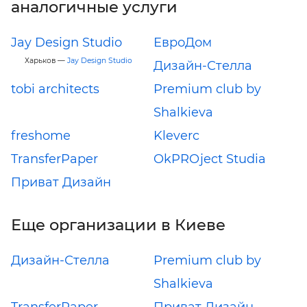
аналогичные услуги
Jay Design Studio
ЕвроДом
Харьков —
Jay Design Studio
Дизайн-Стелла
tobi architects
Premium club by
Shalkieva
freshome
Kleverc
TransferPaper
OkPROject Studia
Приват Дизайн
Еще организации в Киеве
Дизайн-Стелла
Premium club by
Shalkieva
TransferPaper
Приват Дизайн