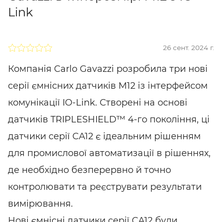
Link
26 сент. 2024 г.
Компанія Carlo Gavazzi розробила три нові
серії ємнісних датчиків M12 із інтерфейсом
комунікації IO-Link. Створені на основі
датчиків TRIPLESHIELD™ 4-го покоління, ці
датчики серії CA12 є ідеальним рішенням
для промислової автоматизації в рішеннях,
де необхідно безперервно й точно
контролювати та реєструвати результати
вимірювання.
Нові ємнісні датчики серії CA12 були