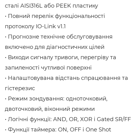
сталі AISI316L або PEEK пластику
• Повний перелік функціональності
протоколу IO-Link v1.1
• Прогнозне технічне обслуговування
включено для діагностичних цілей
• Виходи сигналу тривоги, перегріву та
запиленості чутливої поверхні
• Налаштовувана відстань спрацювання та
гістерезис
• Режим зондування: одноточковий,
двоточковий, віконний режими
• Логічні функції: AND, OR, XOR і Gated SR/FF
• Функції таймера: ON, OFF і One Shot