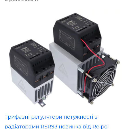
Трифазні регулятори потужності з
радіаторами RSR93 новинка від Relpol