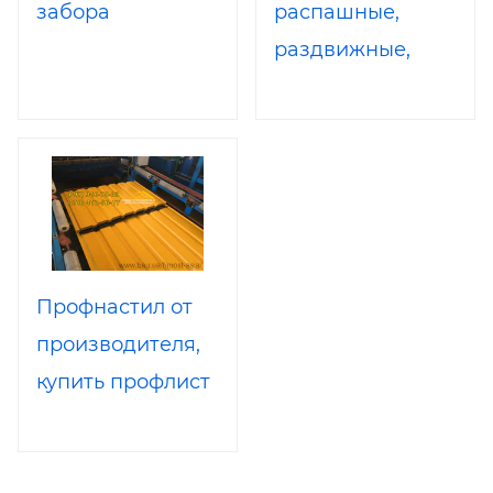
забора
распашные,
раздвижные,
гаражные,
промышленные,
секционные,
забор
Профнастил от
производителя,
купить профлист
для забора