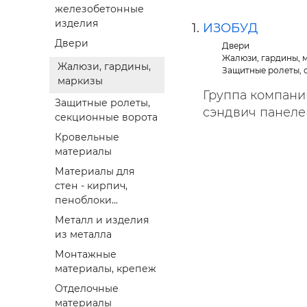
Строит
железобетонные
изделия
ИЗОБУД
Строит
Двери
Двери
услуги
Жалюзи, гардины, 
Жалюзи, гардины,
Защитные ролеты, 
маркизы
Группа компани
Защитные ролеты,
сэндвич панелей 
секционные ворота
Кровельные
материалы
Материалы для
стен - кирпич,
пеноблоки...
Металл и изделия
из металла
Монтажные
материалы, крепеж
Отделочные
материалы