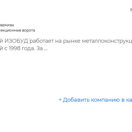
ельная химия
Кирпич, цемент, бето
щебень и др.
ельные, ремонтные
Работа в строительс
Резюме
маркизы
секционные ворота
й `ИЗОБУД` работает на рынке металлоконструк
с 1998 года. За ...
+ Добавить компанию в к