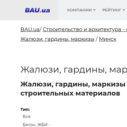
КОМПАНИИ
РЕЙТИНГ
BAU.ua
/
Строительство и архитектура -
Жалюзи, гардины, маркизы
/
Минск
Окна
Строит
Сантех
Трубы, 
Видео 
армату
Материа
Инстру
Катало
пенобло
Электр
Сыпучи
Проект
Объявл
Жалюзи, гардины, ма
песок, ц
Краски,
Мебель
Медиа
Рейтин
Кровел
Отопле
Жалюзи, гардины, маркизы 
строительных материалов
Окна
Кондиц
Краски,
Отдело
Тип:
Строит
Окна и
Все
Бетон, ЖБИ -