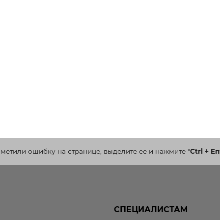
аметили ошибку на странице, выделите ее и нажмите
"
Ctrl + En
СПЕЦИАЛИСТАМ