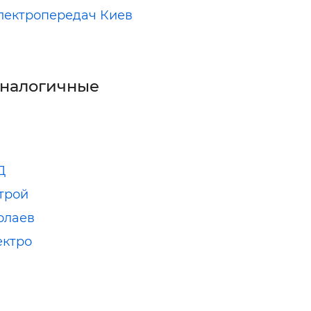
лектропередач Киев
аналогичные
Д
трой
олаев
ектро