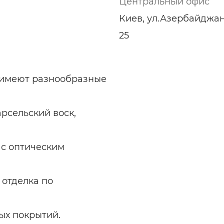
Центральный офис
ельная химия
Кирпич, цемент, бето
щебень и др.
Киев, ул.Азербайджан
ельные, ремонтные
Работа в строительс
25
Резюме
 имеют разнообразные
рсельский воск,
 с оптическим
 отделка по
ых покрытий.