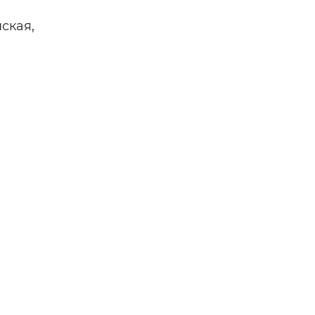
н,
ская,
тве —