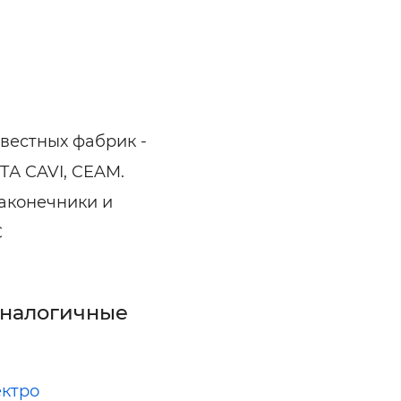
ельная химия
Кирпич, цемент, бето
щебень и др.
ельные, ремонтные
Работа в строительс
Резюме
вестных фабрик -
ETА CAVI, CEAM.
аконечники и
C
аналогичные
ктро