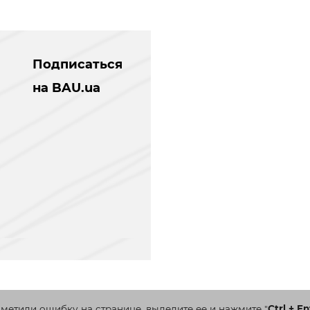
Подписаться
на BAU.ua
аметили ошибку на странице, выделите ее и нажмите
"
Ctrl + En