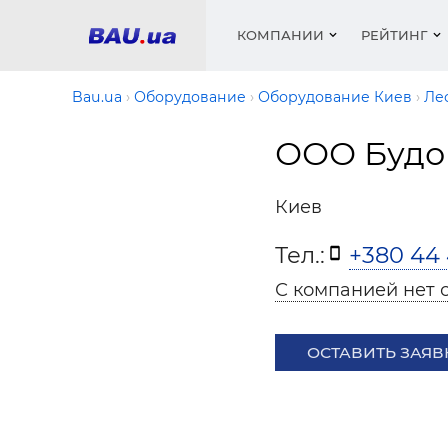
КОМПАНИИ
РЕЙТИНГ
Bau.ua
Оборудование
Оборудование Киев
Ле
ООО Будо
Окна
Строит
Сантех
Трубы, 
Видео 
армату
Материа
Инстру
Катало
Киев
пенобло
Электр
Сыпучи
Проект
Объявл
песок, ц
Тел.:
+380 44
Краски,
Мебель
Медиа
Рейтин
Кровел
Отопле
С компанией нет 
Теплои
матери
Кондиц
ОСТАВИТЬ ЗАЯВ
Краски,
Отдело
Строит
Окна и