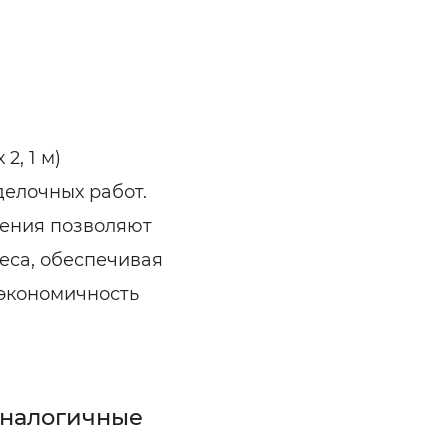
ельная химия
Кирпич, цемент, бето
щебень и др.
ельные, ремонтные
Работа в строительс
Резюме
2, 1 м)
делочных работ.
нения позволяют
еса, обеспечивая
 экономичность
аналогичные