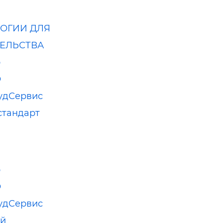
ОГИИ ДЛЯ
ЕЛЬСТВА
р
О
удСервис
стандарт
р
О
удСервис
ый