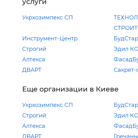
услуги
Укрхозимпекс СП
ТЕХНОЛ
СТРОИТ
Инструмент-Центр
БудСта
Строгий
Эдил К
Алтекса
ФасадБ
ДВАРТ
Сакрет-
Еще организации в Киеве
Укрхозимпекс СП
БудСта
Строгий
Эдил К
Алтекса
ФасадБ
ДВАРТ
Гречан