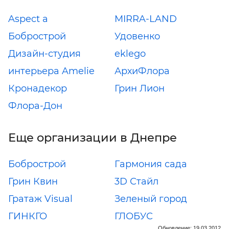
Aspect a
MIRRA-LAND
Бобрострой
Удовенко
Дизайн-студия
eklego
интерьера Amelie
АрхиФлора
Кронадекор
Грин Лион
Флора-Дон
Еще организации в Днепре
Бобрострой
Гармония сада
Грин Квин
3D Стайл
Гратаж Visual
Зеленый город
ГИНКГО
ГЛОБУС
Обновление: 19.03.2012