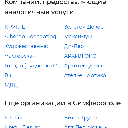
Компании, предоставляющие
аналогичные услуги
КРУГЛЕ
Золотой Декор
Albergo Concepting
Максимум
Художественная
Ди-Лео
мастерская
АРХИЛЮКС
Гнездо (Рядченко О.
Архитектурное
В.)
Ателье `Артико`
МДЦ
Еще организации в Симферополе
Interior
Витта-Групп
Useful Design
Арт Дед Мозаик