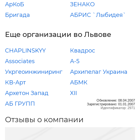
АрКоБ
ЗЕНАКО
Бригада
АБРИС `Лыбидея`
Еще организации во Львове
CHAPLINSKYY
Квадрос
Associates
А-5
Укргеоинжиниринг
Архипелаг Украина
КВ-Арт
АБМК
Архетон Запад
XII
Обновление: 08.04.2007
АБ ГРУПП
Зарегистрировано: 01.01.2007
Идентификатор: 2971
Отзывы о компании