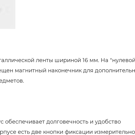
ельная химия
Кирпич, цемент, бето
щебень и др.
ельные, ремонтные
Работа в строительс
Резюме
аллической ленты шириной 16 мм. На "нулевой
ещен магнитный наконечник для дополнительн
едметов.
 обеспечивает долговечность и удобство
орпусе есть две кнопки фиксации измерительн