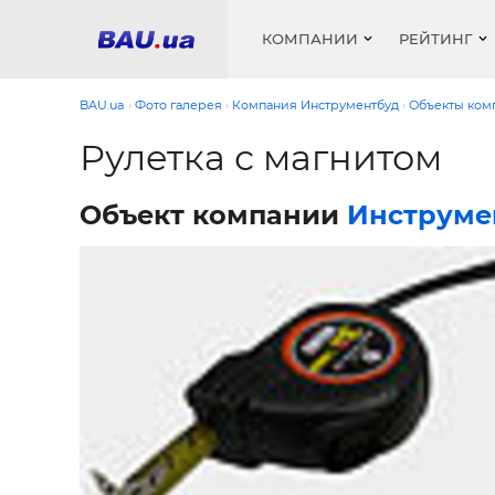
КОМПАНИИ
РЕЙТИНГ
BAU.ua
Фото галерея
Компания Инструментбуд
Объекты ком
Рулетка с магнитом
Окна
Строит
Сантех
Трубы, 
Видео 
Объект компании
Инструме
армату
Материа
Инстру
Катало
пенобло
Электр
Сыпучи
Проект
Объявл
песок, ц
Краски,
Мебель
Медиа
Рейтин
Кровел
Отопле
Окна
Кондиц
Краски,
Отдело
Строит
Окна и