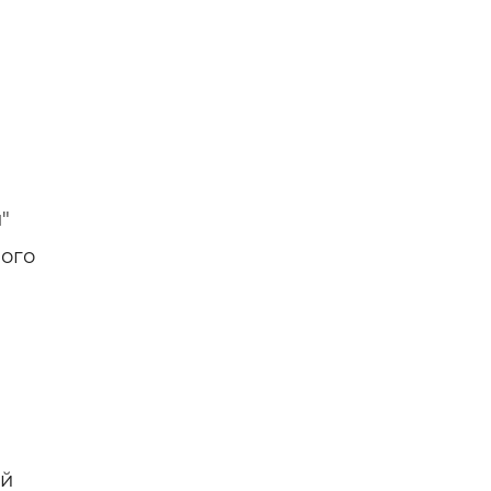
н,
тве —
"
ого
ой