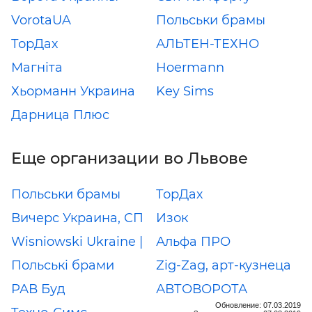
VorotaUA
Польськи брамы
ТорДах
АЛЬТЕН-ТЕХНО
Магніта
Hoermann
Хьорманн Украина
Key Sims
Дарница Плюс
Еще организации во Львове
Польськи брамы
ТорДах
Вичерс Украина, СП
Изок
Wisniowski Ukraine |
Альфа ПРО
Польські брами
Zig-Zag, арт-кузнеца
РАВ Буд
АВТОВОРОТА
Обновление: 07.03.2019