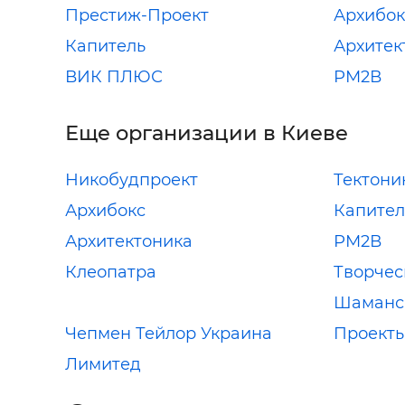
Престиж-Проект
Архибок
Капитель
Архитек
ВИК ПЛЮС
РМ2В
Еще организации в Киеве
Никобудпроект
Тектони
Архибокс
Капител
Архитектоника
РМ2В
Клеопатра
Творчес
Шаманс
Чепмен Тейлор Украина
Проекты
Лимитед