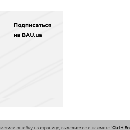
Подписаться
на BAU.ua
аметили ошибку на странице, выделите ее и нажмите
"
Ctrl + En