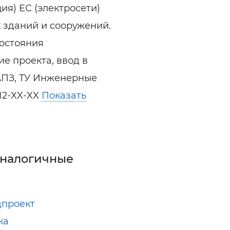
ия) ЕС (электросети)
 зданий и сооружений.
состояния
е проекта, ввод в
АПЗ, ТУ Инженерные
12-XX-XX
Показать
аналогичные
дпроект
ка