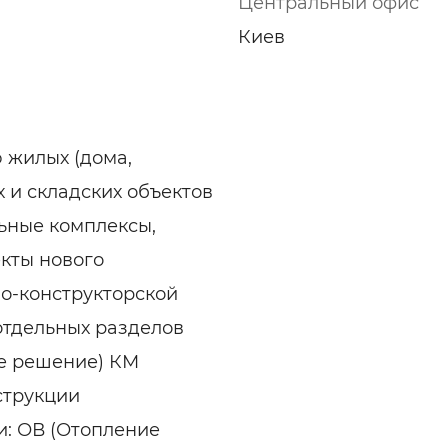
Центральный офис
ельная химия
Кирпич, цемент, бето
щебень и др.
Киев
ельные, ремонтные
Работа в строительс
Резюме
 жилых (дома,
 и складских объектов
ьные комплексы,
екты нового
но-конструкторской
отдельных разделов
ое решение) КМ
струкции
и: ОВ (Отопление