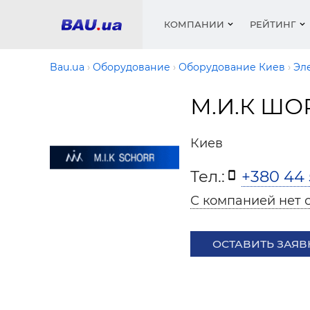
КОМПАНИИ
РЕЙТИНГ
Bau.ua
Оборудование
Оборудование Киев
Эл
М.И.К ШО
Окна
Строит
Сантех
Трубы, 
Видео 
армату
Материа
Инстру
Катало
Киев
пенобло
Электр
Сыпучи
Проект
Объявл
песок, ц
Тел.:
+380 44 
Краски,
Мебель
Медиа
Рейтин
Кровел
Отопле
С компанией нет 
Теплои
матери
Кондиц
ОСТАВИТЬ ЗАЯВ
Краски,
Отдело
Строит
Окна и