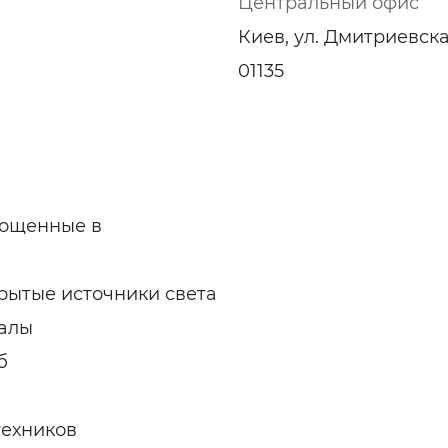
Центральный офис
ельная химия
Кирпич, цемент, бето
щебень и др.
Киев, ул. Дмитриевск
ельные, ремонтные
Работа в строительс
01135
Резюме
лощенные в
крытые источники света
иалы
б
техников