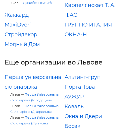
Киев —
ДИЗАЙН ПЛАСТ®
Карпелянская Т. А.
Жаккард
Ч.АС
MaxiDveri
ГРУППО ИТАЛИЯ
Стройдекор
ОКНА-Н
Модный Дом
Еще организации во Львове
Перша універсальна
Альтинг-груп
склонарізка
ПортаНова
Львов —
Перша Універсальна
АУЖУР
Склонарізка (Городоцька)
Коваль
Львов —
Перша Універсальна
Склонарізка (Джерельна)
Окна и Двери
Львов —
Перша Універсальна
Склонарізка (Луганська)
Босак