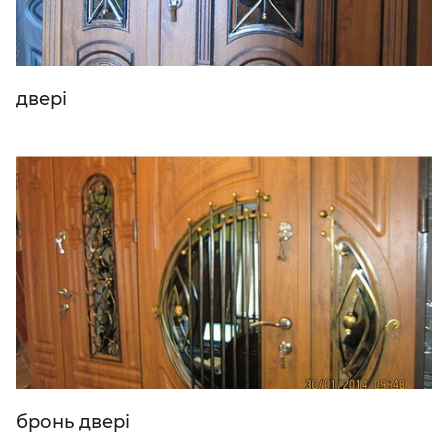
двері
бронь двері