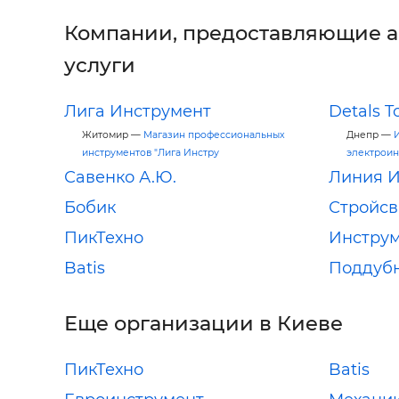
Компании, предоставляющие 
услуги
Лига Инструмент
Detals T
Житомир —
Магазин профессиональных
Днепр —
инструментов "Лига Инстру
электроин
Савенко А.Ю.
Линия И
Бобик
Стройсв
ПикТехно
Инстру
Batis
Поддубн
Еще организации в Киеве
ПикТехно
Batis