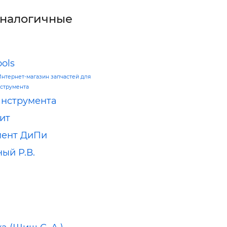
аналогичные
ools
Интернет-магазин запчастей для
струмента
нструмента
ит
мент ДиПи
ый Р.В.