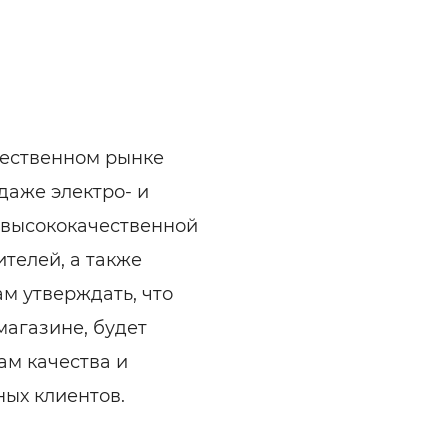
ельная химия
Кирпич, цемент, бето
щебень и др.
ельные, ремонтные
Работа в строительс
Резюме
ечественном рынке
даже электро- и
 высококачественной
телей, а также
м утверждать, что
магазине, будет
ам качества и
ых клиентов.