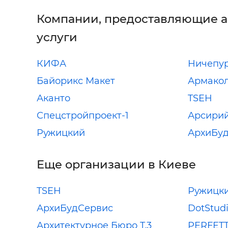
Компании, предоставляющие 
услуги
КИФА
Ничепу
Байорикс Макет
Армако
Аканто
TSEH
Спецстройпроект-1
Арсири
Ружицкий
АрхиБу
Еще организации в Киеве
TSEH
Ружицк
АрхиБудСервис
DotStud
Архитектурное Бюро T.3
PERFETT