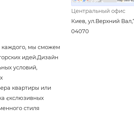
ельная химия
Кирпич, цемент, бето
щебень и др.
Центральный офис
ельные, ремонтные
Работа в строительс
Киев, ул.Верхний Вал,
Резюме
04070
 каждого, мы сможем
торских идей.Дизайн
ных условий,
х
ера квартиры или
ка єкслюзивных
менного стиля