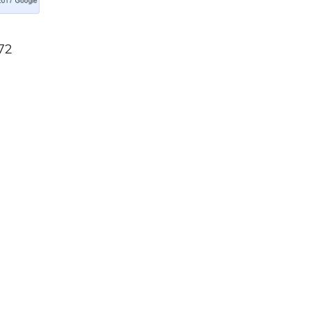
н,
тве —
72