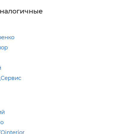
аналогичные
ренко
лор
й
дСервис
ий
io
Ointerior