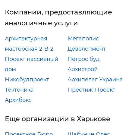
Компании, предоставляющие
аналогичные услуги
Архитектурная
Мегаполис
мастерская 2-В-2
Девелопмент
Проект пассивный
Петрос буд
дом
Архистрой
Никобудпроект
Архипелаг Украина
Тектоника
Престиж-Проект
Архибокс
Еще организации в Харькове
Проектное Бюро
Шабунин Олег