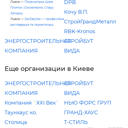
DPB
Львов —
Перезатірка Швів
Плитки: (Оновлюємо Стару
Кочу В.П.
Затирку
Львов —
SerZatyrka — професійна
СтройГрандМеталл
реставрація та герметизаці
RBK-Kronos
ЭНЕРГОСТРОИТЕЛЬНАЯ
СТРОЙБУТ
КОМПАНИЯ
ВИДА
Еще организации в Киеве
ЭНЕРГОСТРОИТЕЛЬНАЯ
СТРОЙБУТ
КОМПАНИЯ
ВИДА
Компания `XXI Век`
НЬЮ ФОРС ГРУП
Таунхаус ко.
ГРАНД-ХАУС
Столица
Т-СТИЛЬ