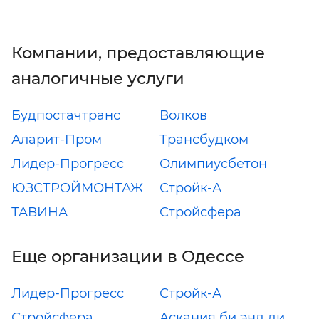
Компании, предоставляющие
аналогичные услуги
Будпостачтранс
Волков
Аларит-Пром
Трансбудком
Лидер-Прогресс
Олимпиусбетон
ЮЗСТРОЙМОНТАЖ
Стройк-А
ТАВИНА
Стройсфера
Еще организации в Одессе
Лидер-Прогресс
Стройк-А
Стройсфера
Аскания би энд ди