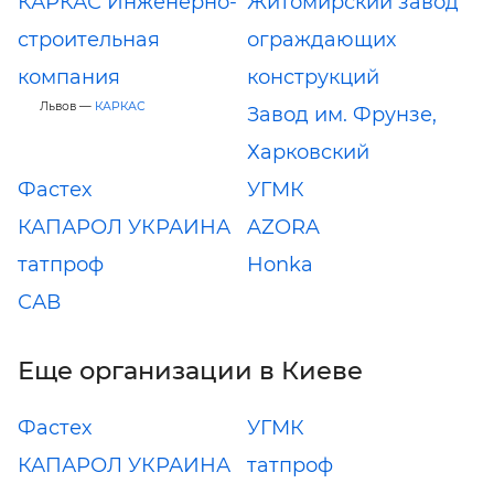
КАРКАС Инженерно-
Житомирский завод
строительная
ограждающих
компания
конструкций
Львов —
КАРКАС
Завод им. Фрунзе,
Харковский
Фастех
УГМК
КАПАРОЛ УКРАИНА
AZORA
татпроф
Honka
САВ
Еще организации в Киеве
Фастех
УГМК
КАПАРОЛ УКРАИНА
татпроф