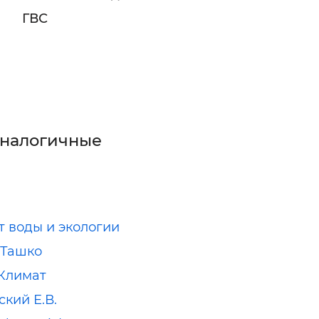
ГВС
аналогичные
т воды и экологии
-Ташко
Климат
кий Е.В.