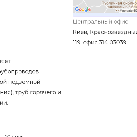
ельная химия
Кирпич, цемент, бето
щебень и др.
ельные, ремонтные
Работа в строительс
Центральный офис
Резюме
Киев, Краснозвездный
119, офис 314 03039
ляет
рубопроводов
ной подземной
ния), труб горячего и
ии.