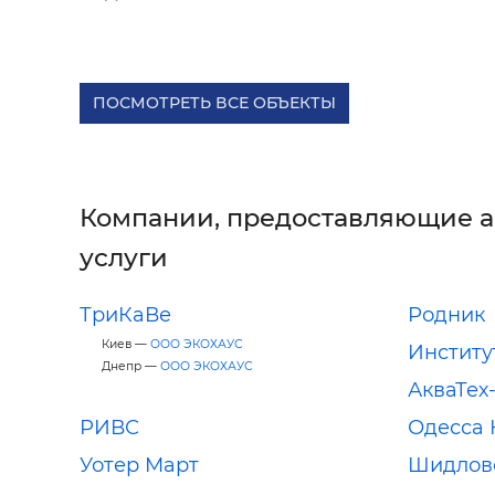
ПОСМОТРЕТЬ ВСЕ ОБЪЕКТЫ
Компании, предоставляющие 
услуги
ТриКаВе
Родник
Киев —
ООО ЭКОХАУС
Институ
Днепр —
ООО ЭКОХАУС
АкваТех
РИВС
Одесса 
Уотер Март
Шидловс