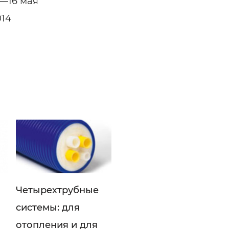
3—16 мая
014
Четырехтрубные
системы: для
отопления и для