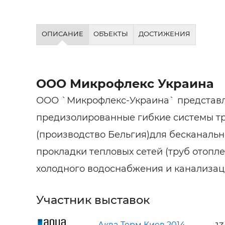
Строит
Строит
ОПИСАНИЕ
ОБЪЕКТЫ
ДОСТИЖЕНИЯ
услуги
ООО Микрофлекс Украина
ООО `Микрофлекс-Украина` представ
предизолированные гибкие системы т
(производство Бельгия)для бесканаль
прокладки тепловых сетей (труб отопле
холодного водоснабжения и канализац
Участник выставок
Аква-Терм Киев 2014