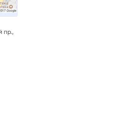
н,
тве —
 пр.,