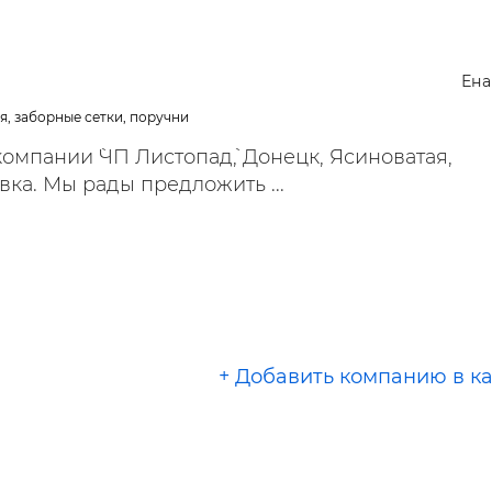
ельная химия
Кирпич, цемент, бето
щебень и др.
ельные, ремонтные
Работа в строительс
Ена
Резюме
я, заборные сетки, поручни
мпании `ЧП Листопад`, Донецк, Ясиноватая,
вка. Мы рады предложить ...
+ Добавить компанию в к