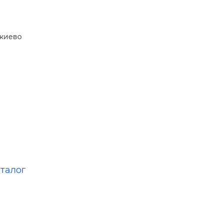
н,
тве —
киево
аталог