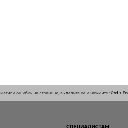
аметили ошибку на странице, выделите ее и нажмите
"
Ctrl + En
СПЕЦИАЛИСТАМ