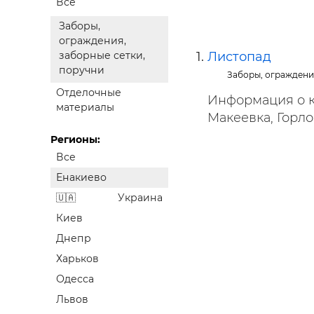
Все
Строит
Заборы,
Строит
ограждения,
услуги
Листопад
заборные сетки,
поручни
Заборы, ограждени
Отделочные
Информация о ко
материалы
Макеевка, Горло
Регионы:
Все
Енакиево
Украина
Киев
Днепр
Харьков
Одесса
Львов