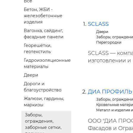
Все
Строит
Бетон, ЖБИ -
железобетонные
Строит
изделия
услуги
SCLASS
Вагонка, сайдинг,
Двери
фасадные панели
Заборы, ограждени
Перегородки
Георешётки,
геотекстиль
SCLASS — компа
изготовлении и 
Гидроизоляционные
материалы
Двери
Дороги и
благоустройство
ДИА ПРОФИЛЬ
Жалюзи, гардины,
Заборы, ограждени
маркизы
Кровельные матер
Металл и изделия 
Заборы,
ООО "ДИА ПРОФ
ограждения,
заборные сетки,
Фасадов и Ограж