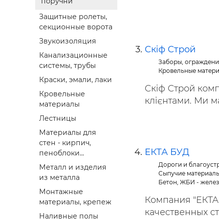
поручни
Защитные ролеты,
секционные ворота
Звукоизоляция
Скіф Строй
Канализационные
Заборы, ограждени
системы, трубы
Кровельные матер
Краски, эмали, лаки
Скіф Строй комп
Кровельные
клієнтами. Ми ма
материалы
Лестницы
Материалы для
стен - кирпич,
ЕКТА БУД
пеноблоки...
Дороги и благоуст
Металл и изделия
Сыпучие материалы,
из металла
Бетон, ЖБИ - желе
Монтажные
Компания "ЕКТА
материалы, крепеж
качественных ст
Наливные полы