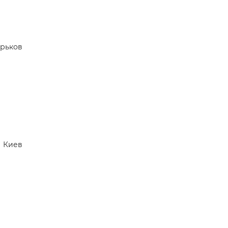
арьков
Киев