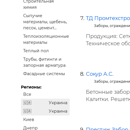
Строительная
химия
Сыпучие
ТД Промтехстр
материалы, щебень,
Заборы, ограждени
песок, цемент...
Продукция: Сет
Теплоизоляционные
материалы
Техническое обс
Теплый пол
Трубы, фитинги и
запорная арматура
Сокур А.С.
Фасадные системы
Заборы, ограждени
Регионы:
Бетонные забор
Все
Калитки. Решетк
Украина
Украина
Киев
Днепр
Престиж Забор