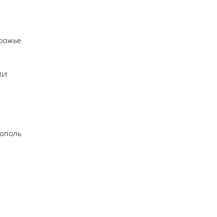
рожье
ии
ополь