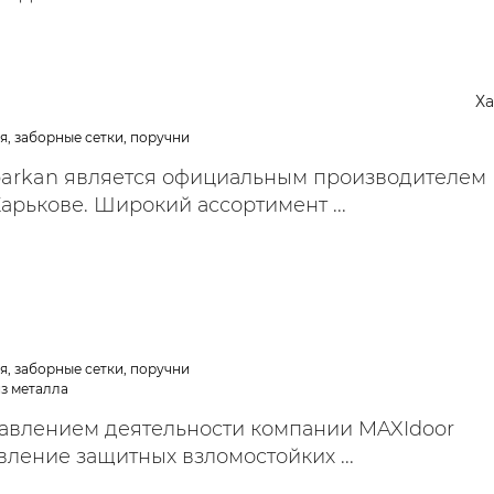
Х
я, заборные сетки, поручни
arkan является официальным производителем
арькове. Широкий ассортимент ...
я, заборные сетки, поручни
из металла
влением деятельности компании MAXIdoor
вление защитных взломостойких ...