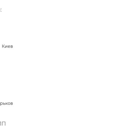
:
Киев
арьков
ЛП