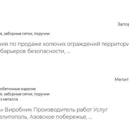
Запо
я, заборные сетки, поручни
ния по продаже колючих ограждений территор
барьеров безопасности, ...
Мелит
зобетонные изделия
я, заборные сетки, поручни
из металла
А» Виробник Производитель работ Услуг
литополь, Азовское побережье, ...