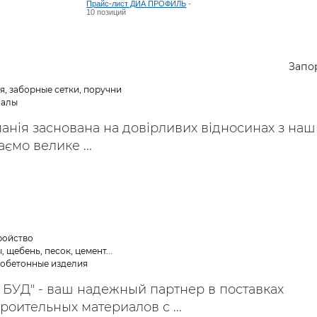
Прайс-лист ДИА ПРОФИЛЬ
-
10 позиций
Запо
я, заборные сетки, поручни
иалы
анія заснована на довірливих відносинах з на
ємо велике ...
ройство
 щебень, песок, цемент...
зобетонные изделия
 БУД" - ваш надежный партнер в поставках
роительных материалов с ...