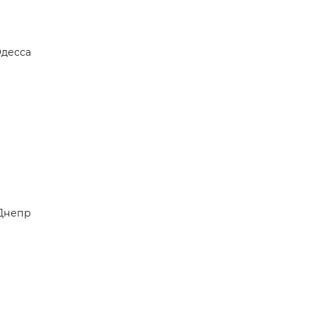
н,
тве —
десса
Днепр