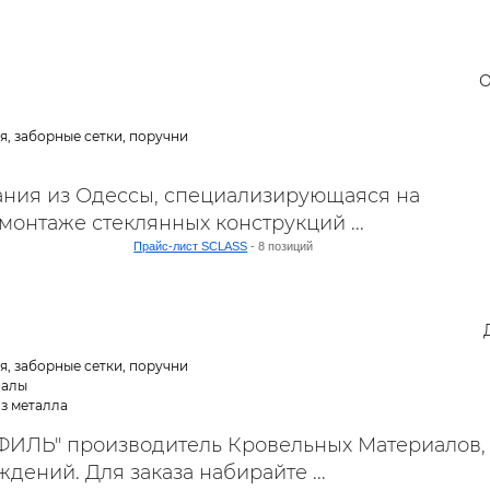
ельная химия
Кирпич, цемент, бето
щебень и др.
ельные, ремонтные
Работа в строительс
О
Резюме
я, заборные сетки, поручни
ния из Одессы, специализирующаяся на
монтаже стеклянных конструкций ...
Прайс-лист SCLASS
- 8 позиций
я, заборные сетки, поручни
иалы
из металла
ИЛЬ" производитель Кровельных Материалов,
дений. Для заказа набирайте ...