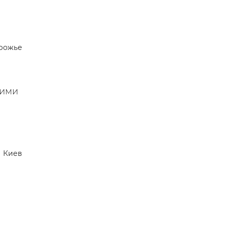
рожье
шими
Киев