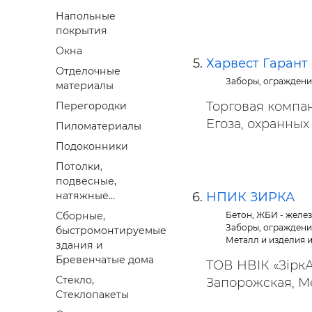
Напольные
покрытия
Окна
Харвест Гарант
Отделочные
Заборы, ограждени
материалы
Торговая компа
Перегородки
Егоза, охранных 
Пиломатериалы
Подоконники
Потолки,
подвесные,
НПИК ЗИРКА
натяжные...
Бетон, ЖБИ - желе
Сборные,
Заборы, ограждени
быстромонтируемые
Металл и изделия 
здания и
Бревенчатые дома
ТОВ НВIК «Зірк
Стекло,
Запорожская, Ме
Стеклопакеты