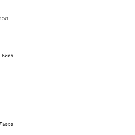
под
Киев
Львов