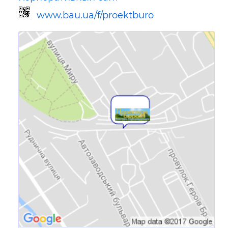
www.bau.ua/f/proektburo
Ссылка для мобильных устройств